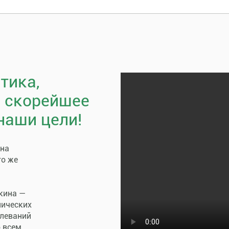
тика,
, скорейшее
наши цели!
пна
го же
кина —
нических
олеваний
о всем