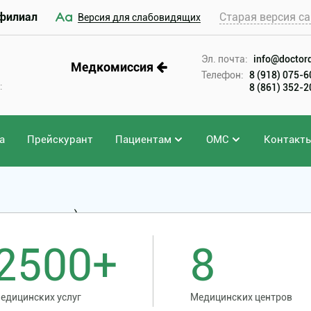
филиал
Старая версия са
Версия для слабовидящих
Эл. почта:
info@doctord
Медкомиссия
Телефон:
8 (918) 075-
:
8 (861) 352-
а
Прейскурант
Пациентам
ОМС
Контакт
она поражения)
2500+
8
едицинских услуг
Медицинских центров