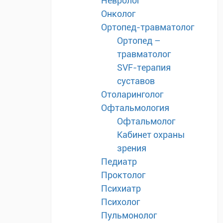
Невролог
Онколог
Ортопед-травматолог
Ортопед –
травматолог
SVF-терапия
суставов
Отоларинголог
Офтальмология
Офтальмолог
Кабинет охраны
зрения
Педиатр
Проктолог
Психиатр
Психолог
Пульмонолог