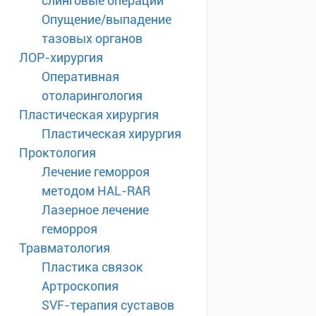
слинговые операции
Опущение/выпадение
тазовых органов
ЛОР-хирургия
Оперативная
отоларингология
Пластическая хирургия
Пластическая хирургия
Проктология
Лечение геморроя
методом HAL-RAR
Лазерное лечение
геморроя
Травматология
Пластика связок
Артроскопия
SVF-терапия суставов