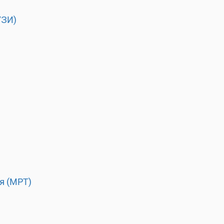
УЗИ)
я (МРТ)