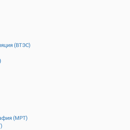
ляция (ВТЭС)
)
афия (МРТ)
)