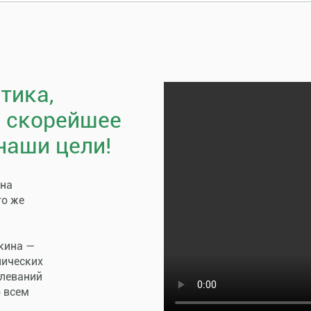
тика,
, скорейшее
наши цели!
пна
го же
кина —
нических
олеваний
о всем