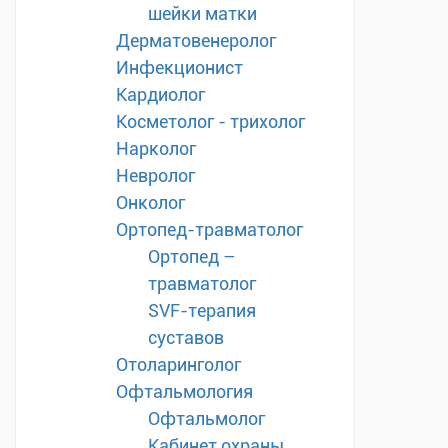
шейки матки
Дерматовенеролог
Инфекционист
Кардиолог
Косметолог - трихолог
Нарколог
Невролог
Онколог
Ортопед-травматолог
Ортопед –
травматолог
SVF-терапия
суставов
Отоларинголог
Офтальмология
Офтальмолог
Кабинет охраны