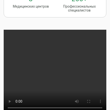
Медицинских центров
Профессиональных
специалистов
Записаться на
8 (86135) 2-20-20
прием к врачу
Тщательная профилактика, качественное