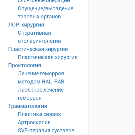
слинговые операции
Опущение/выпадение
тазовых органов
ЛОР-хирургия
Оперативная
отоларингология
Пластическая хирургия
Пластическая хирургия
Проктология
Лечение геморроя
методом HAL-RAR
Лазерное лечение
геморроя
Травматология
Пластика связок
Артроскопия
SVF-терапия суставов