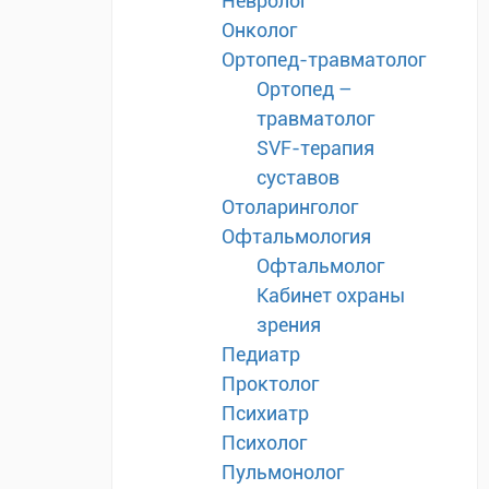
Невролог
Онколог
Ортопед-травматолог
Ортопед –
травматолог
SVF-терапия
суставов
Отоларинголог
Офтальмология
Офтальмолог
Кабинет охраны
зрения
Педиатр
Проктолог
Психиатр
Психолог
Пульмонолог