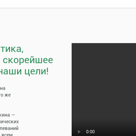
тика,
, скорейшее
наши цели!
пна
го же
кина —
нических
олеваний
о всем