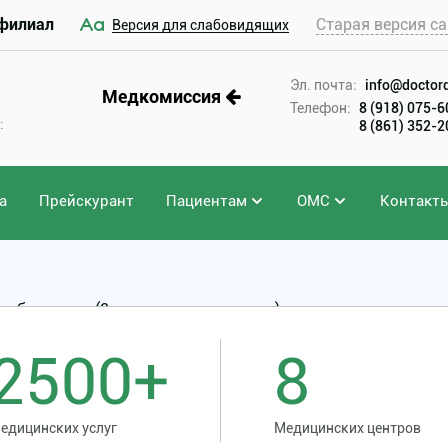
филиал
Старая версия са
Версия для слабовидящих
Эл. почта:
info@doctord
Медкомиссия
Телефон:
8 (918) 075-
:
8 (861) 352-
а
Прейскурант
Пациентам
ОМС
Контакт
ебэктомия (2 категория сложности)
2500+
8
едицинских услуг
Медицинских центров