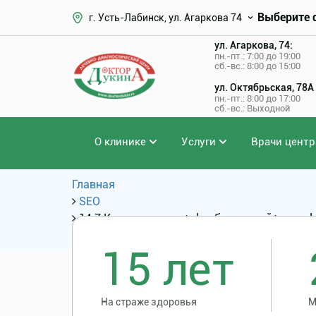
Выберите 
г. Усть-Лабинск, ул. Агаркова 74
ул. Агаркова, 74:
пн.-пт.: 7:00 до 19:00
сб.-вс.: 8:00 до 15:00
ул. Октябрьская, 78А
пн.-пт.: 8:00 до 17:00
сб.-вс.: Выходной
О клинике
Услуги
Врачи центр
Главная
SEO
14.7 Кроссэктомия + флебэктомией+минифл
SEO: Услуги и цены
15 лет
На страже здоровья
М