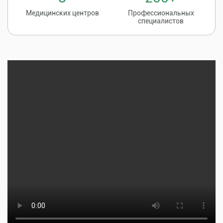
Медицинских центров
Профессиональных
специалистов
Записаться на
8 (86135) 2-20-20
прием к врачу
Тщательная профилактика, качественное