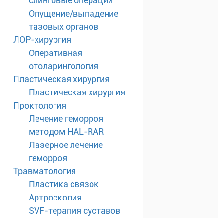
слинговые операции
Опущение/выпадение
тазовых органов
ЛОР-хирургия
Оперативная
отоларингология
Пластическая хирургия
Пластическая хирургия
Проктология
Лечение геморроя
методом HAL-RAR
Лазерное лечение
геморроя
Травматология
Пластика связок
Артроскопия
SVF-терапия суставов