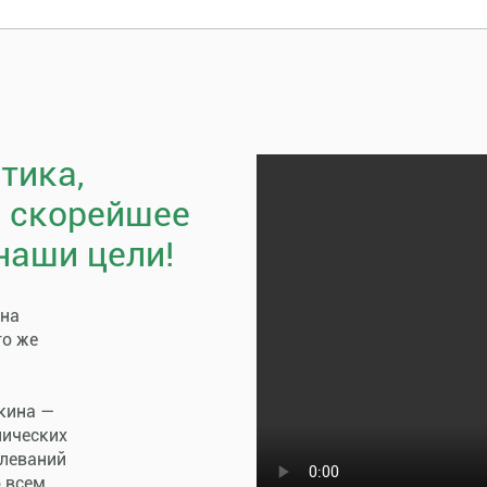
тика,
, скорейшее
наши цели!
пна
го же
кина —
нических
олеваний
о всем