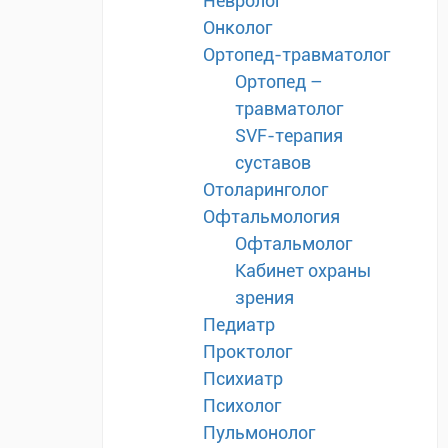
Невролог
Онколог
Ортопед-травматолог
Ортопед –
травматолог
SVF-терапия
суставов
Отоларинголог
Офтальмология
Офтальмолог
Кабинет охраны
зрения
Педиатр
Проктолог
Психиатр
Психолог
Пульмонолог