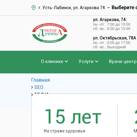
Выберите 
г. Усть-Лабинск, ул. Агаркова 74
ул. Агаркова, 74:
пн.-пт.: 7:00 до 19:00
сб.-вс.: 8:00 до 15:00
ул. Октябрьская, 78А
пн.-пт.: 8:00 до 17:00
сб.-вс.: Выходной
О клинике
Услуги
Врачи центр
Главная
SEO
13.2 Иссечение парааурикулярного свища
SEO: Услуги и цены
15 лет
На страже здоровья
М