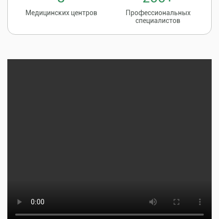
Медицинских центров
Профессиональных
специалистов
Записаться на
8 (86135) 2-20-20
прием к врачу
Тщательная профилактика, качественное