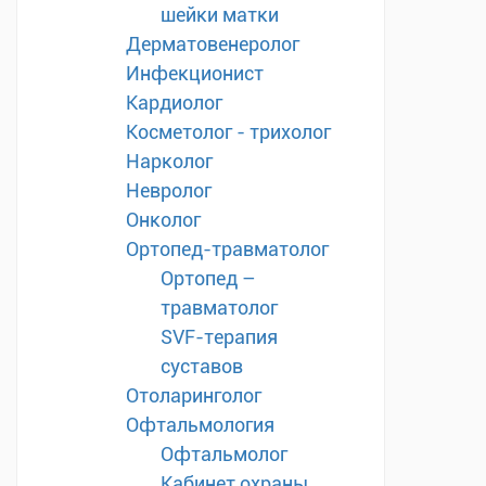
шейки матки
Дерматовенеролог
Инфекционист
Кардиолог
Косметолог - трихолог
Нарколог
Невролог
Онколог
Ортопед-травматолог
Ортопед –
травматолог
SVF-терапия
суставов
Отоларинголог
Офтальмология
Офтальмолог
Кабинет охраны