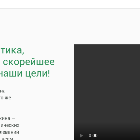
тика,
, скорейшее
наши цели!
пна
го же
кина —
нических
олеваний
о всем