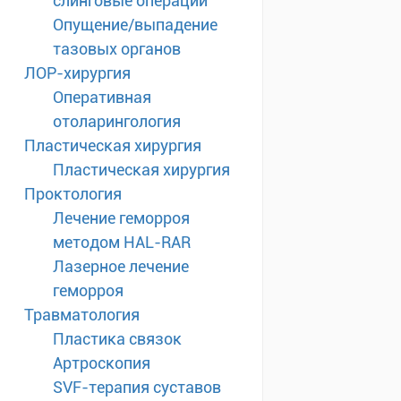
слинговые операции
Опущение/выпадение
тазовых органов
ЛОР-хирургия
Оперативная
отоларингология
Пластическая хирургия
Пластическая хирургия
Проктология
Лечение геморроя
методом HAL-RAR
Лазерное лечение
геморроя
Травматология
Пластика связок
Артроскопия
SVF-терапия суставов