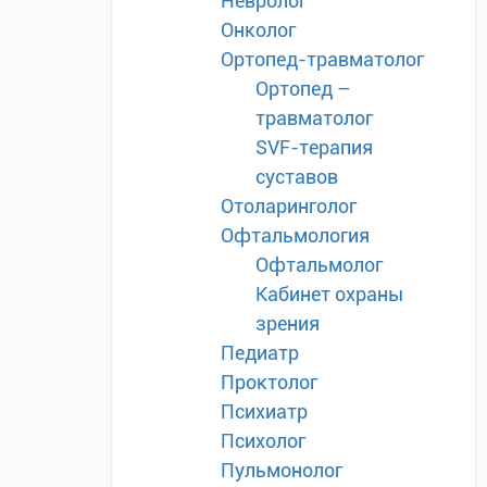
Невролог
Онколог
Ортопед-травматолог
Ортопед –
травматолог
SVF-терапия
суставов
Отоларинголог
Офтальмология
Офтальмолог
Кабинет охраны
зрения
Педиатр
Проктолог
Психиатр
Психолог
Пульмонолог