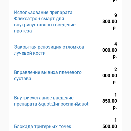
Использование препарата
9
Флексатрон смарт для
300.00
внутрисуставного введение
р.
протеза
4
Закрытая репозиция отломков
000.00
лучевой кости
р.
2
Вправление вывиха плечевого
000.00
сустава
р.
1
Внутрисуставное введение
850.00
препарата &quot;Дипроспан&quot;
р.
1
Блокада тригерных точек
500.00