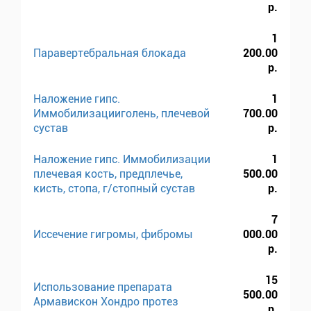
р.
1
Паравертебральная блокада
200.00
р.
Наложение гипс.
1
Иммобилизацииголень, плечевой
700.00
сустав
р.
Наложение гипс. Иммобилизации
1
плечевая кость, предплечье,
500.00
кисть, стопа, г/стопный сустав
р.
7
Иссечение гигромы, фибромы
000.00
р.
15
Использование препарата
500.00
Армавискон Хондро протез
р.