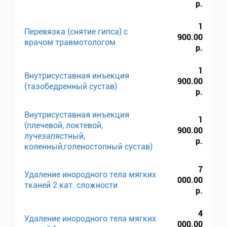
р.
1
Перевязка (снятие гипса) с
900.00
врачом травмотологом
р.
1
Внутрисуставная инъекция
900.00
(тазобедренный сустав)
р.
Внутрисуставная инъекция
1
(плечевой, локтевой,
900.00
лучезапястный,
р.
коленный,голеностопный сустав)
7
Удаление инородного тела мягких
000.00
тканей 2 кат. сложности
р.
4
Удаление инородного тела мягких
000.00