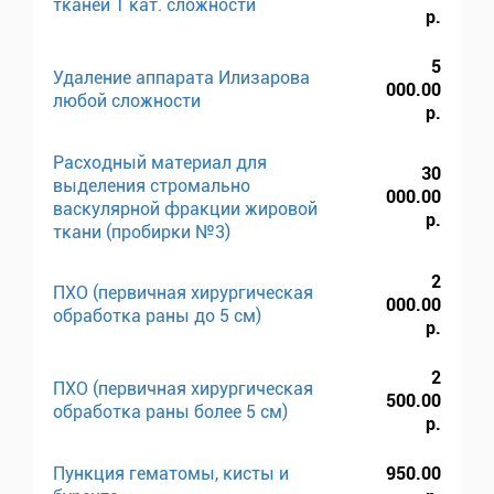
тканей 1 кат. сложности
р.
5
Удаление аппарата Илизарова
000.00
любой сложности
р.
Расходный материал для
30
выделения стромально
000.00
васкулярной фракции жировой
р.
ткани (пробирки №3)
2
ПХО (первичная хирургическая
000.00
обработка раны до 5 см)
р.
2
ПХО (первичная хирургическая
500.00
обработка раны более 5 см)
р.
Пункция гематомы, кисты и
950.00