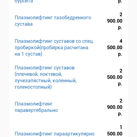
бурсита
р.
2
Плазмолифтинг тазобедренного
900.00
сустава
р.
Плазмолифтинг суставов со спец.
4
пробиркой(пробирка расчитана
500.00
на 1 сустав)
р.
Плазмолифтинг суставов
2
(плечевой, локтевой,
500.00
лучезапястный, коленный,
р.
голеностопный)
2
Плазмолифтинг
900.00
паравертебрально
р.
1
Плазмолифтинг параартикулярно
500.00