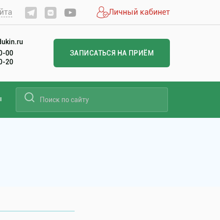
йта
Личный кабинет
ukin.ru
60-00
ЗАПИСАТЬСЯ НА ПРИЁМ
20-20
ы