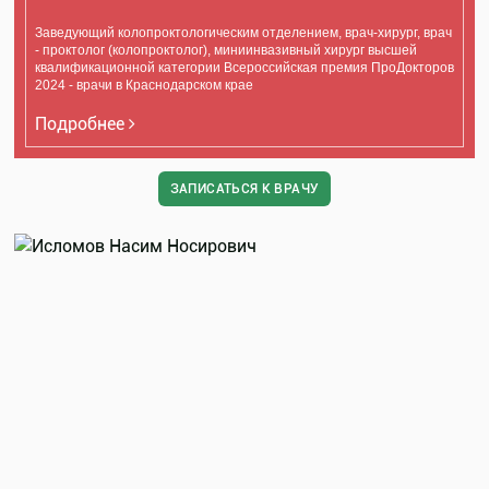
Заведующий колопроктологическим отделением, врач-хирург, врач
- проктолог (колопроктолог), миниинвазивный хирург высшей
квалификационной категории Всероссийская премия ПроДокторов
2024 - врачи в Краснодарском крае
Подробнее
ЗАПИСАТЬСЯ К ВРАЧУ