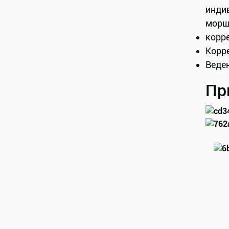
инди
морщ
корре
Корре
Веде
Пр