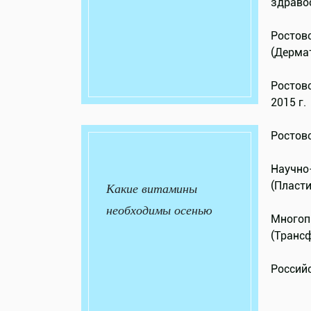
здравоо
Ростов
(Дермат
Ростов
2015 г.
Ростовс
Научно
(Пласти
Какие витамины
необходимы осенью
Многоп
(Трансф
Российс