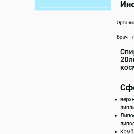
Ин
Организ
Врач - 
Спи
20л
кос
Сф
верхн
липл
Липо
липо
Комб