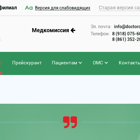
филиал
Старая версия са
Версия для слабовидящих
Эл. почта:
info@doctord
Медкомиссия
Телефон:
8 (918) 075-
:
8 (861) 352-
а
Прейскурант
Пациентам
ОМС
Контакт