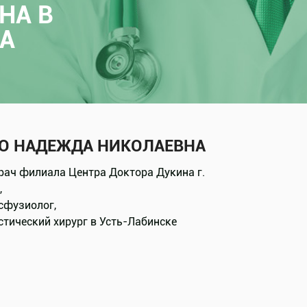
НА В
А
О НАДЕЖДА НИКОЛАЕВНА
рач филиала Центра Доктора Дукина г.
,
сфузиолог,
астический хирург
в Усть-Лабинске