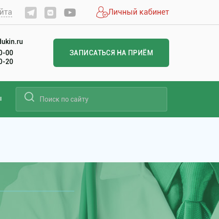
йта
Личный кабинет
ukin.ru
60-00
ЗАПИСАТЬСЯ НА ПРИЁМ
20-20
ы