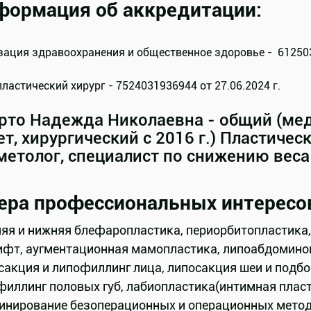
формация об аккредитации:
ация здравоохранения и общественное здоровье - 6125033
пластический хирург - 7524031936944 от 27.06.2024 г.
рто Надежда Николаевна - общий (меди
ет, хирургический с 2016 г.) Пластичес
метолог, специалист по снижению веса
ера профессиональных интересо
яя и нижняя блефаропластика, периорбитопластика, 
ифт, аугментационная мамопластика, липоабдомино
сакция и липофиллинг лица, липосакция шеи и подбо
филлинг половых губ, лабиопластика(интимная плас
инирование безоперационных и операционных метод