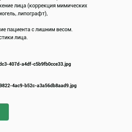
ение лица (коррекция мимических
огель, липографт),
ие пациента с лишним весом.
стики лица.