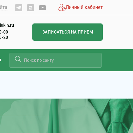
йта
Личный кабинет
ukin.ru
60-00
ЗАПИСАТЬСЯ НА ПРИЁМ
20-20
ы