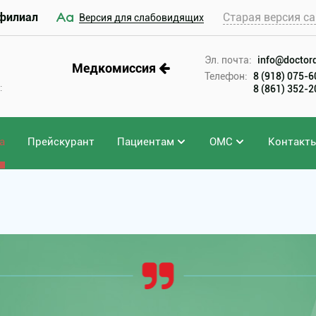
филиал
Старая версия са
Версия для слабовидящих
Эл. почта:
info@doctord
Медкомиссия
Телефон:
8 (918) 075-
:
8 (861) 352-
а
Прейскурант
Пациентам
ОМС
Контакт