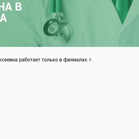
НА В
А
еевна работает только в филиалах: г.