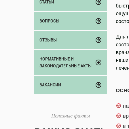
СТАТЬИ
быстр
ощущ
сост
ВОПРОСЫ
Для 
ОТЗЫВЫ
состо
врач
НОРМАТИВНЫЕ И
наши
ЗАКОНОДАТЕЛЬНЫЕ АКТЫ
лече
ВАКАНСИИ
ОСН
па
Полезные факты
вр
в 