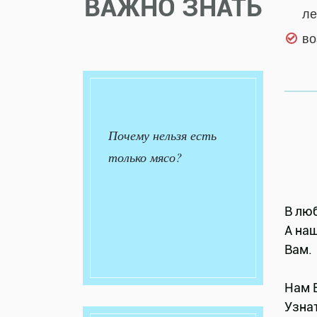
ВАЖНО ЗНАТЬ
ле
во
Почему нельзя есть
только мясо?
В люб
А на
Вам.
Нам 
Узна