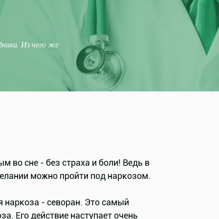
ники. Из чего же
 во сне - без страха и боли! Ведь в
елании можно пройти под наркозом.
 наркоза - севоран. Это самый
а. Его действие наступает очень