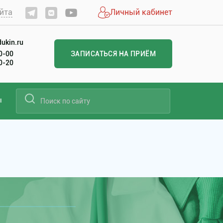
йта
Личный кабинет
ukin.ru
60-00
ЗАПИСАТЬСЯ НА ПРИЁМ
20-20
ы