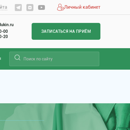
йта
Личный кабинет
ukin.ru
60-00
ЗАПИСАТЬСЯ НА ПРИЁМ
20-20
ы