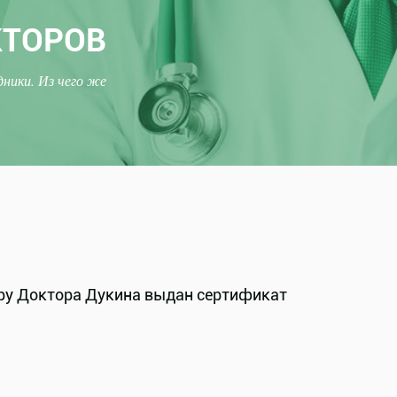
КТОРОВ
ники. Из чего же
тру Доктора Дукина выдан сертификат