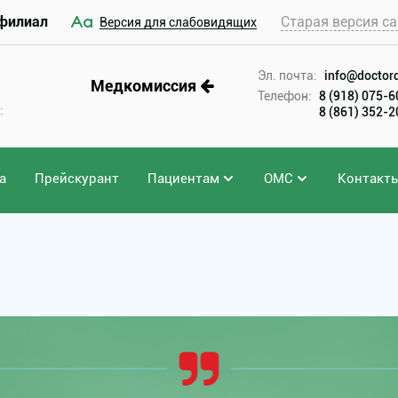
филиал
Старая версия са
Версия для слабовидящих
Эл. почта:
info@doctord
Медкомиссия
Телефон:
8 (918) 075-
:
8 (861) 352-
а
Прейскурант
Пациентам
ОМС
Контакт