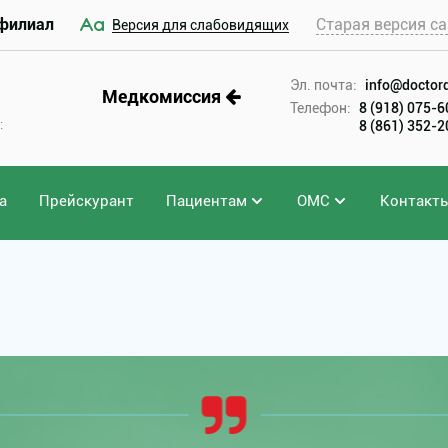
филиал
Старая версия са
Версия для слабовидящих
Эл. почта:
info@doctord
Медкомиссия
Телефон:
8 (918) 075-
:
8 (861) 352-
а
Прейскурант
Пациентам
ОМС
Контакт