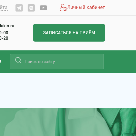
йта
Личный кабинет
ukin.ru
60-00
ЗАПИСАТЬСЯ НА ПРИЁМ
20-20
ы