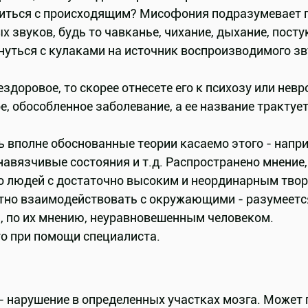
правиться с происходящим? Мисофония подразумевае
звуков, будь то чавканье, чихание, дыхание, посту
нуться с кулаками на источник воспроизводимого зв
здоровое, то скорее отнесете его к психозу или невр
, обособленное заболевание, а ее название трактует
ть вполне обоснованные теории касаемо этого - напр
навязчивые состояния и т.д. Распространено мнение,
 людей с достаточно высоким и неординарным твор
атно взаимодействовать с окружающими - разумеетс
, по их мнению, неуравновешенным человеком.
то при помощи специалиста.
- нарушение в определенных участках мозга. Может 