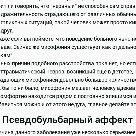
оит ли говорить, что “нервный” не способен сам с
дражительность страдающего от различных обычных 
фликтных ситуаций, такой человек может просто ки
 друг.
аже если вы поймете, что поведение больного явно не
ьше. Сейчас же мисофония существует как отдельное
кам”.
ных причин подобного расстройства пока нет, но ес
ттравматический невроз, возникший еще в детстве, 
радающих мисофонией довольно большое количество
к бы то ни было, мисофония мешает человеку адекв
комфортно находится рядом с постоянно злящимся и
авиться можно и от этого недуга, главное делайте э
. Псевдобульбарный аффект
чина данного заболевания уже несколько серьезнее