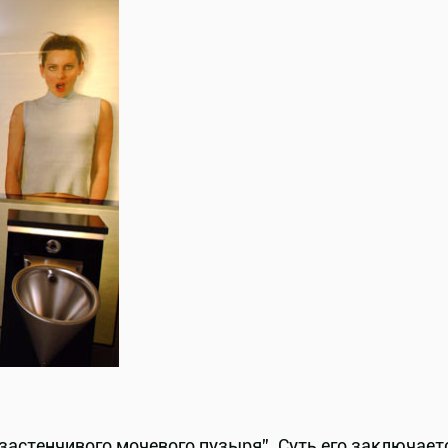
астенчивого мочевого пузыря”. Суть его заключаетс