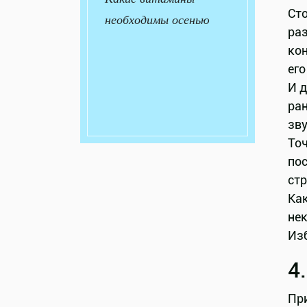
Ст
необходимы осенью
раз
кон
его
И д
ран
зву
Точ
пос
ст
Ка
не
Изб
4
При