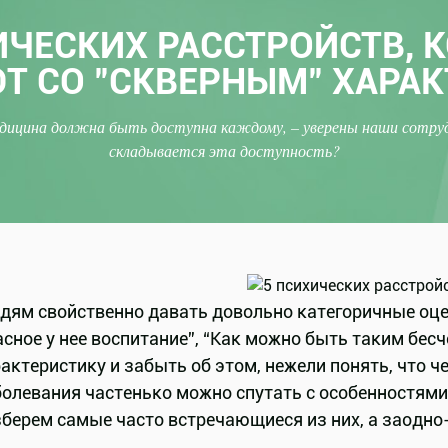
ИЧЕСКИХ РАССТРОЙСТВ, 
Т СО "СКВЕРНЫМ" ХАРА
дицина должна быть доступна каждому, – уверены наши сотруд
складывается эта доступность?
ям свойственно давать довольно категоричные оценк
сное у нее воспитание”, “Как можно быть таким бесч
актеристику и забыть об этом, нежели понять, что ч
олевания частенько можно спутать с особенностями 
берем самые часто встречающиеся из них, а заодно