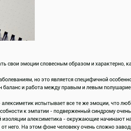
ь свои эмоции словесным образом и характерно, ка
заболеваниям, но это является специфичной особен
н баланс и работа между правым и левым полушарием
 алексиметик испытывает все те же эмоции, что люб
пособности к эмпатии - подверженный синдрому очен
ой изоляции алексиметика - окружающие начинают на
т него. На этом фоне человеку очень сложно завод