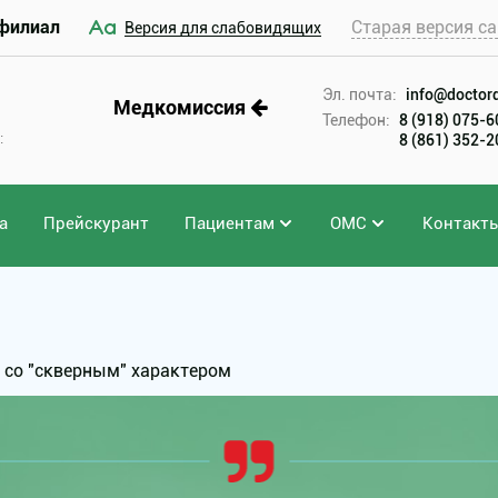
филиал
Старая версия са
Версия для слабовидящих
Эл. почта:
info@doctord
Медкомиссия
Телефон:
8 (918) 075-
:
8 (861) 352-
а
Прейскурант
Пациентам
ОМС
Контакт
т со "скверным" характером