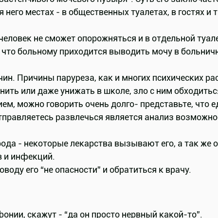
его местах - в общественных туалетах, в гостях и т
человек не сможет опорожняться и в отдельной туале
у, что больному приходится выводить мочу в больнич
н. Причины паруреза, как и многих психических ра
нить или даже унижать в школе, зло с ним обходитьс
ием, можно говорить очень долго- представьте, что
 отправляетесь развлечься является анализ возможн
ода - некоторые лекарства вызывают его, а так же 
в и инфекций.
воду его “не опасности” и обратиться к врачу.
ии, скажут - “да он просто нервный какой-то”.