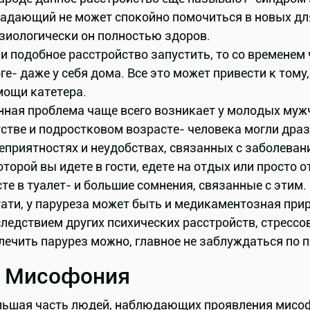
адающий не может спокойно помочиться в новых для н
зиологически он полностью здоров.
и подобное расстройство запустить, то со временем 
ге- даже у себя дома. Все это может привести к том
мощи катетера.
ная проблема чаще всего возникает у молодых мужчи
стве и подростковом возрасте- человека могли драз
еприятностях и неудобствах, связанных с заболеван
оторой вы идете в гости, едете на отдых или просто
те в туалет- и большие сомнения, связанные с этим.
ати, у паруреза может быть и медикаментозная прир
ледствием других психических расстройств, стрессо
ечить парурез можно, главное не заблуждаться по по
. Мисофония
ьшая часть людей, наблюдающих проявления мисофон