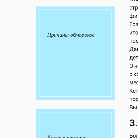
стр
фи
Есл
ито
Причины обмороков
по
Дан
дет
О н
с к
мес
Кст
пос
Выл
3
Бол
Какие витамины