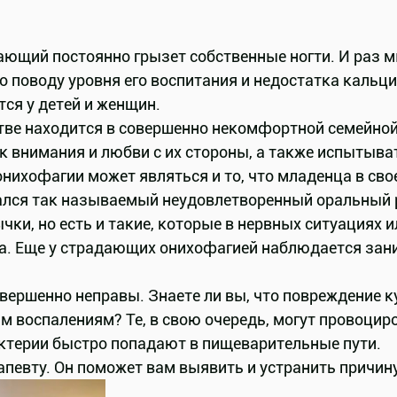
ающий постоянно грызет собственные ногти. И раз 
о поводу уровня его воспитания и недостатка кальци
тся у детей и женщин.
тве находится в совершенно некомфортной семейной
к внимания и любви с их стороны, а также испытыва
онихофагии может являться и то, что младенца в св
овался так называемый неудовлетворенный оральный
ки, но есть и такие, которые в нервных ситуациях и
са. Еще у страдающих онихофагией наблюдается зан
совершенно неправы. Знаете ли вы, что повреждение к
м воспалениям? Те, в свою очередь, могут провоци
бактерии быстро попадают в пищеварительные пути.
певту. Он поможет вам выявить и устранить причину