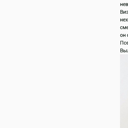
не
Ви
нех
сме
он 
Пс
Вы