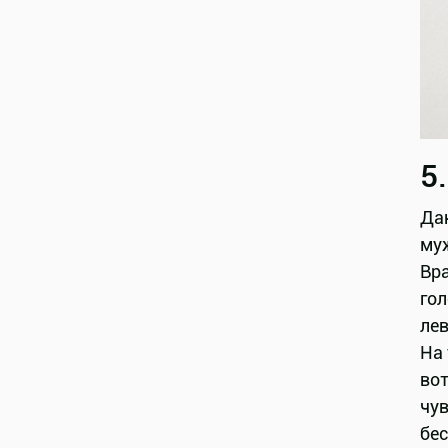
5
Да
му
Вр
гол
лев
На 
вот
чув
бес