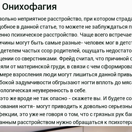
. Онихофагия
ольно неприятное расстройство, при котором страд
обное в данной статье, то можете не заблуждаться п
нно психическое расстройство. Чаще всего встречае
чины могут быть самые разные- человек мог в детс
детелем частых ссор родителей, ощущать недостато
ении со сверстниками. Фрейд считал, что причиной 
няли от материнской груди, в связи с чем сформир
мере взросления люди могут лишиться данной привыч
убокой задумчивости обгрызают ногти вплоть до мя
ологическая неуверенность в себе.
это же вроде не так опасно - скажете вы. И будете 
ования ногтя- могут приводить к довольно серьезны
екции, это уже не говоря о том, что с грязных рук 
анным расстройством нужно обращаться к психотера