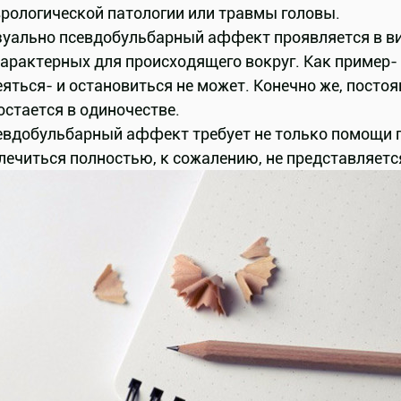
врологической патологии или травмы головы.
зуально псевдобульбарный аффект проявляется в ви
арактерных для происходящего вокруг. Как пример- 
яться- и остановиться не может. Конечно же, посто
остается в одиночестве.
евдобульбарный аффект требует не только помощи п
лечиться полностью, к сожалению, не представляет