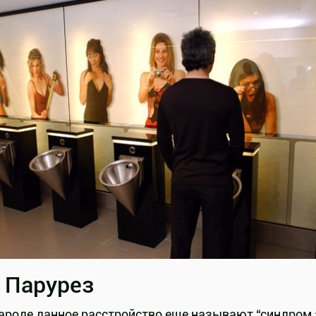
. Парурез
ароде данное расстройство еще называют “синдром з