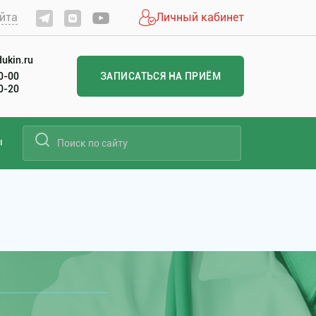
йта
Личный кабинет
ukin.ru
60-00
ЗАПИСАТЬСЯ НА ПРИЁМ
20-20
ы