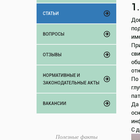
1
СТАТЬИ
Дов
под
ВОПРОСЫ
име
При
сви
ОТЗЫВЫ
общ
от
НОРМАТИВНЫЕ И
По 
ЗАКОНОДАТЕЛЬНЫЕ АКТЫ
гл
пат
Да 
ВАКАНСИИ
осн
инф
С д
Полезные факты